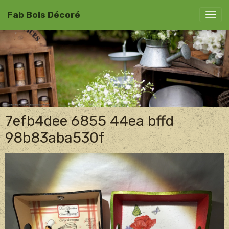
Fab Bois Décoré
7efb4dee 6855 44ea bffd
98b83aba530f