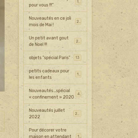
14
pour vous !!!"
Nouveautés en ce joli
27
mois de Mai !
Un petit avant gout
25
de Noel !!!
objets "spécial Paris"
13
petits cadeaux pour
16
les enfants
Nouveautés ..spécial
41
« confinement » 2020
Nouveautés juillet
20
2022
Pour décorer votre
maison en attendant
15